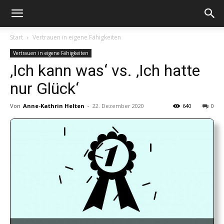
Intervention
Start
Vertrauen in eigene Fähigkeiten
Vertrauen in eigene Fähigkeiten
‚Ich kann was‘ vs. ‚Ich hatte
nur Glück‘
Von
Anne-Kathrin Helten
-
22. Dezember 2020
640
0